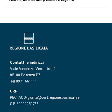
Contatti e indirizzi
Viale Vincenzo Verrastro, 4
85100 Potenza PZ
Tel 0971 661111
URP
PEC: AOO-giunta@cert.regione.basilicata.it
C.F. 80002950766