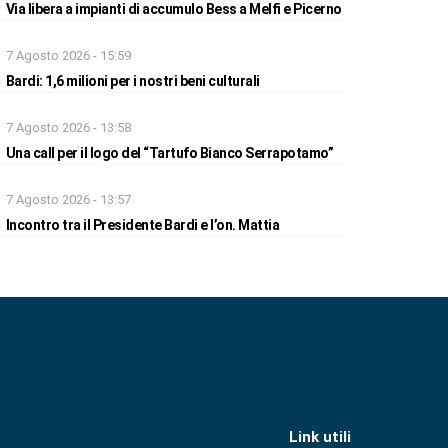
Via libera a impianti di accumulo Bess a Melfi e Picerno
7 Agosto 2026 - 15:59
Bardi: 1,6 milioni per i nostri beni culturali
7 Agosto 2026 - 13:58
Una call per il logo del “Tartufo Bianco Serrapotamo”
7 Agosto 2026 - 13:57
Incontro tra il Presidente Bardi e l’on. Mattia
Link utili