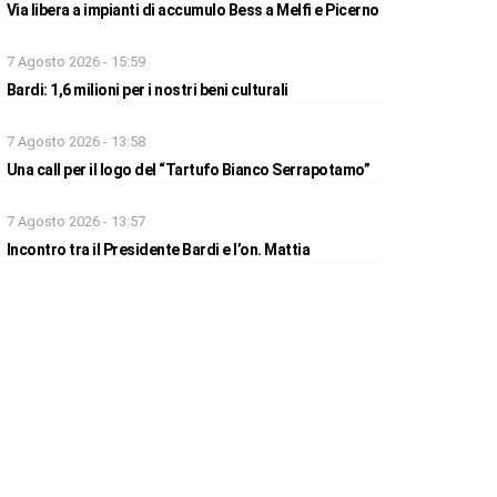
Via libera a impianti di accumulo Bess a Melfi e Picerno
7 Agosto 2026 - 15:59
Bardi: 1,6 milioni per i nostri beni culturali
7 Agosto 2026 - 13:58
Una call per il logo del “Tartufo Bianco Serrapotamo”
7 Agosto 2026 - 13:57
Incontro tra il Presidente Bardi e l’on. Mattia