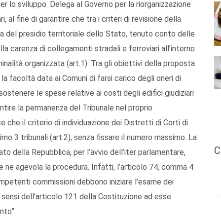
 per lo sviluppo. Delega al Governo per la riorganizzazione
ri, al fine di garantire che tra i criteri di revisione della
ia del presidio territoriale dello Stato, tenuto conto delle
la carenza di collegamenti stradali e ferroviari all’interno
minalità organizzata (art.1). Tra gli obiettivi della proposta
a facoltà data ai Comuni di farsi carico degli oneri di
ostenere le spese relative ai costi degli edifici giudiziari
rantire la permanenza del Tribunale nel proprio
e che il criterio di individuazione dei Distretti di Corti di
o 3 tribunali (art.2), senza fissare il numero massimo. La
C
o della Repubblica, per l’avvio dell’iter parlamentare,
 ne agevola la procedura. Infatti, l’articolo 74, comma 4
mpetenti commissioni debbono iniziare l'esame dei
ai sensi dell'articolo 121 della Costituzione ad esse
nto”.