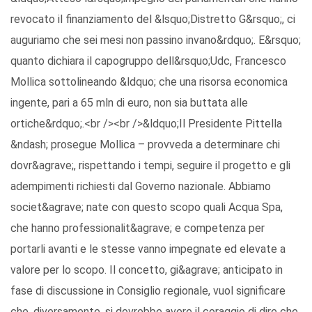
revocato il finanziamento del &lsquo;Distretto G&rsquo;, ci
auguriamo che sei mesi non passino invano&rdquo;. E&rsquo;
quanto dichiara il capogruppo dell&rsquo;Udc, Francesco
Mollica sottolineando &ldquo; che una risorsa economica
ingente, pari a 65 mln di euro, non sia buttata alle
ortiche&rdquo;.<br /><br />&ldquo;Il Presidente Pittella
&ndash; prosegue Mollica – provveda a determinare chi
dovr&agrave;, rispettando i tempi, seguire il progetto e gli
adempimenti richiesti dal Governo nazionale. Abbiamo
societ&agrave; nate con questo scopo quali Acqua Spa,
che hanno professionalit&agrave; e competenza per
portarli avanti e le stesse vanno impegnate ed elevate a
valore per lo scopo. Il concetto, gi&agrave; anticipato in
fase di discussione in Consiglio regionale, vuol significare
che, diversamente, si dovrebbe avere il coraggio di dire che