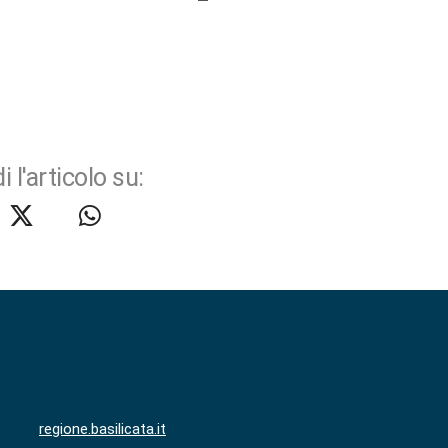
i l'articolo su:
regione.basilicata.it