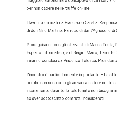
maggiore autonomia e consapevolezza i servizi onli
per non cadere nelle truffe on-line.
I lavori coordinati da Francesco Carella. Responsa
di don Nino Martino, Parroco di Sant’Agnese, e di 
Proseguiranno con gli interventi di Marina Fest
Esperto Informatico, e di Biagio Marro, Tenente Co
saranno conclusi da Vincenzo Telesca, Presidente
L’incontro è particolarmente importante – ha af
perché non sono solo gli anziani a cadere nei trane
sicuramente durante le telefonate non bisogna mai 
ad aver sottoscritto contratti indesiderati.