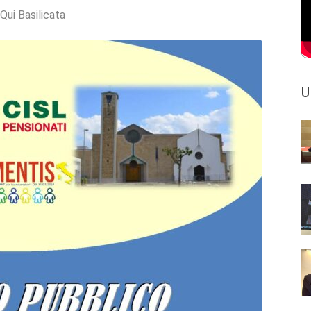
Qui Basilicata
U