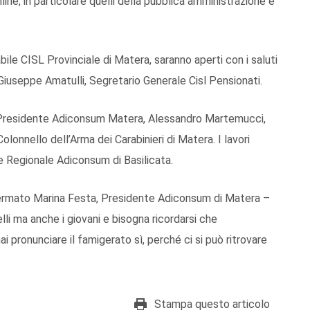
ne, in particolare quelli della pubblica amministrazione e
bile CISL Provinciale di Matera, saranno aperti con i saluti
Giuseppe Amatulli, Segretario Generale Cisl Pensionati.
a, Presidente Adiconsum Matera, Alessandro Martemucci,
lonnello dell’Arma dei Carabinieri di Matera. I lavori
 Regionale Adiconsum di Basilicata.
fermato Marina Festa, Presidente Adiconsum di Matera –
lli ma anche i giovani e bisogna ricordarsi che
pronunciare il famigerato sì, perché ci si può ritrovare
Stampa questo articolo