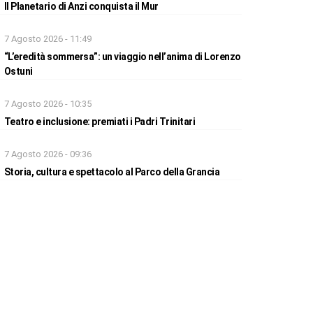
Il Planetario di Anzi conquista il Mur
7 Agosto 2026 - 11:49
“L’eredità sommersa”: un viaggio nell’anima di Lorenzo
Ostuni
7 Agosto 2026 - 10:35
Teatro e inclusione: premiati i Padri Trinitari
7 Agosto 2026 - 09:36
Storia, cultura e spettacolo al Parco della Grancia