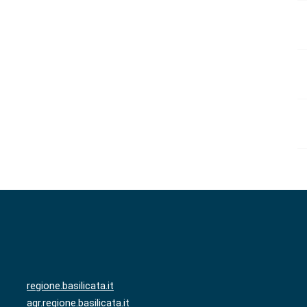
regione.basilicata.it
agr.regione.basilicata.it