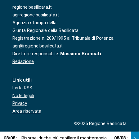
regione.basilicata.it
agr.regione.basilicata.it
Agenzia stampa della
Giunta Regionale della Basilicata
Registrazione n. 209/1995 al Tribunale di Potenza
agr@regione.basilicata.it
Direttore responsabile:
Massimo Brancati
Redazione
Link utili
Lista RSS
Note legali
Privacy
Area riservata
©2025 Regione Basilicata
08
/
08
:
Risorse idriche, più capillare il monitoraggio
08
/
08
:
Cup