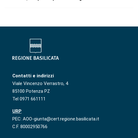
Contatti e indirizzi
Viale Vincenzo Verrastro, 4
85100 Potenza PZ
Tel 0971 661111
URP
PEC: AOO-giunta@cert.regione.basilicata.it
C.F. 80002950766