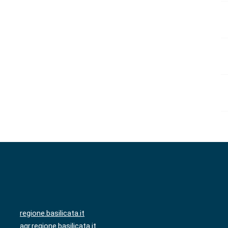
regione.basilicata.it
agr.regione.basilicata.it