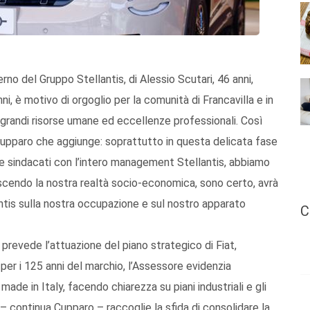
terno del Gruppo Stellantis, di Alessio Scutari, 46 anni,
ni, è motivo di orgoglio per la comunità di Francavilla e in
 grandi risorse umane ed eccellenze professionali. Così
upparo che aggiunge: soprattutto in questa delicata fase
i e sindacati con l’intero management Stellantis, abbiamo
cendo la nostra realtà socio-economica, sono certo, avrà
ntis sulla nostra occupazione e sul nostro apparato
C
i prevede l’attuazione del piano strategico di Fiat,
 per i 125 anni del marchio, l’Assessore evidenzia
l made in Italy, facendo chiarezza su piani industriali e gli
 – continua Cupparo – raccoglie la sfida di consolidare la