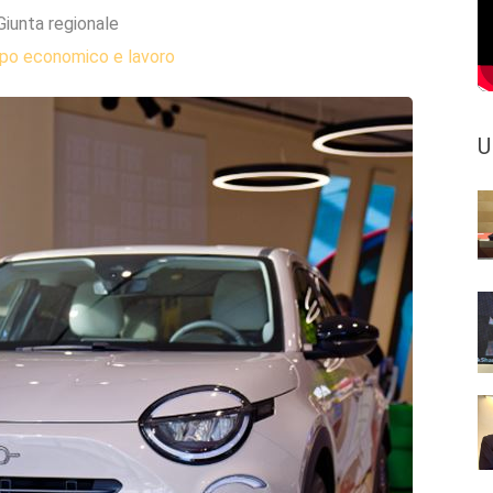
Giunta regionale
ppo economico e lavoro
U