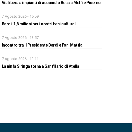
Via libera a impianti di accumulo Bess a Melfi e Picerno
7 Agosto 2026 - 15:59
Bardi: 1,6 milioni per i nostri beni culturali
7 Agosto 2026 - 13:57
Incontro tra il Presidente Bardi e l’on. Mattia
7 Agosto 2026 - 13:11
La ninfa Siringa torna a Sant’Ilario di Atella