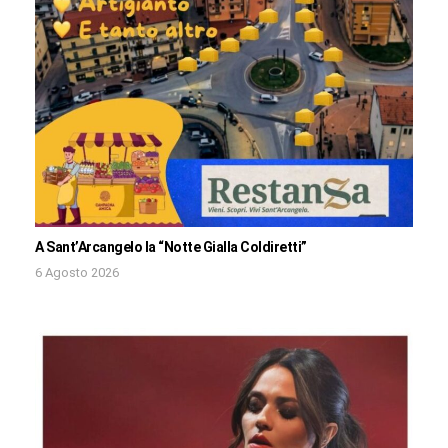
A Sant’Arcangelo la “Notte Gialla Coldiretti”
6 Agosto 2026