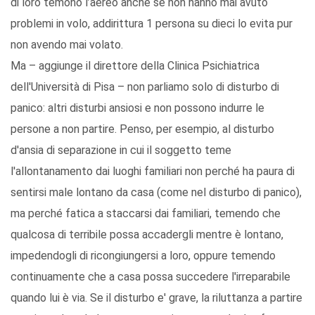
di loro temono l’aereo anche se non hanno mai avuto
problemi in volo, addirittura 1 persona su dieci lo evita pur
non avendo mai volato.
Ma – aggiunge il direttore della Clinica Psichiatrica
dell'Università di Pisa – non parliamo solo di disturbo di
panico: altri disturbi ansiosi e non possono indurre le
persone a non partire. Penso, per esempio, al disturbo
d'ansia di separazione in cui il soggetto teme
l'allontanamento dai luoghi familiari non perché ha paura di
sentirsi male lontano da casa (come nel disturbo di panico),
ma perché fatica a staccarsi dai familiari, temendo che
qualcosa di terribile possa accadergli mentre è lontano,
impedendogli di ricongiungersi a loro, oppure temendo
continuamente che a casa possa succedere l'irreparabile
quando lui è via. Se il disturbo e' grave, la riluttanza a partire