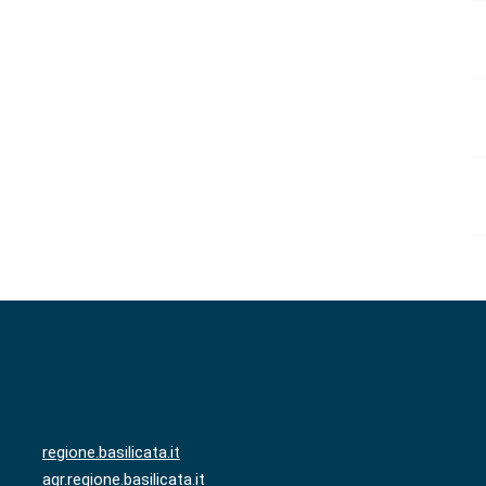
regione.basilicata.it
agr.regione.basilicata.it