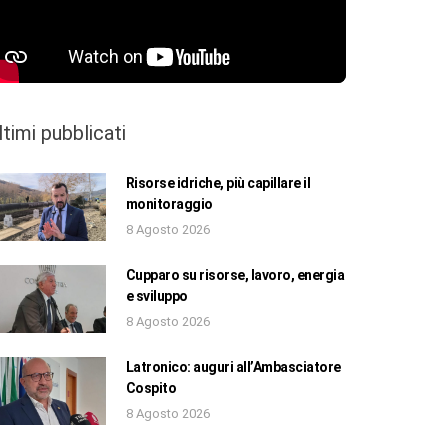
ltimi pubblicati
Risorse idriche, più capillare il
monitoraggio
8 Agosto 2026
Cupparo su risorse, lavoro, energia
e sviluppo
8 Agosto 2026
Latronico: auguri all’Ambasciatore
Cospito
8 Agosto 2026