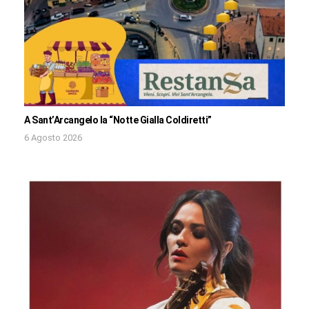
A Sant’Arcangelo la “Notte Gialla Coldiretti”
6 Agosto 2026