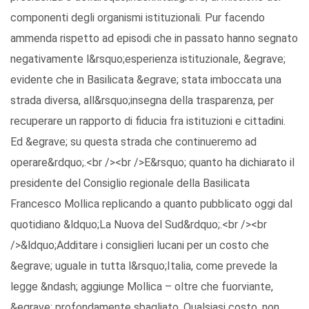
componenti degli organismi istituzionali. Pur facendo
ammenda rispetto ad episodi che in passato hanno segnato
negativamente l&rsquo;esperienza istituzionale, &egrave;
evidente che in Basilicata &egrave; stata imboccata una
strada diversa, all&rsquo;insegna della trasparenza, per
recuperare un rapporto di fiducia fra istituzioni e cittadini.
Ed &egrave; su questa strada che continueremo ad
operare&rdquo;.<br /><br />E&rsquo; quanto ha dichiarato il
presidente del Consiglio regionale della Basilicata
Francesco Mollica replicando a quanto pubblicato oggi dal
quotidiano &ldquo;La Nuova del Sud&rdquo;.<br /><br
/>&ldquo;Additare i consiglieri lucani per un costo che
&egrave; uguale in tutta l&rsquo;Italia, come prevede la
legge &ndash; aggiunge Mollica – oltre che fuorviante,
&egrave; profondamente sbagliato. Qualsiasi costo, non