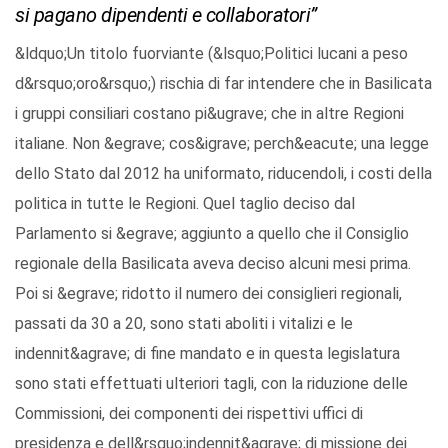
si pagano dipendenti e collaboratori”
&ldquo;Un titolo fuorviante (&lsquo;Politici lucani a peso
d&rsquo;oro&rsquo;) rischia di far intendere che in Basilicata
i gruppi consiliari costano pi&ugrave; che in altre Regioni
italiane. Non &egrave; cos&igrave; perch&eacute; una legge
dello Stato dal 2012 ha uniformato, riducendoli, i costi della
politica in tutte le Regioni. Quel taglio deciso dal
Parlamento si &egrave; aggiunto a quello che il Consiglio
regionale della Basilicata aveva deciso alcuni mesi prima.
Poi si &egrave; ridotto il numero dei consiglieri regionali,
passati da 30 a 20, sono stati aboliti i vitalizi e le
indennit&agrave; di fine mandato e in questa legislatura
sono stati effettuati ulteriori tagli, con la riduzione delle
Commissioni, dei componenti dei rispettivi uffici di
presidenza e dell&rsquo;indennit&agrave; di missione dei