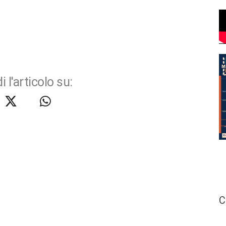
i l'articolo su:
C