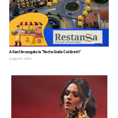
A Sant’Arcangelo la “Notte Gialla Coldiretti”
6 Agosto 2026