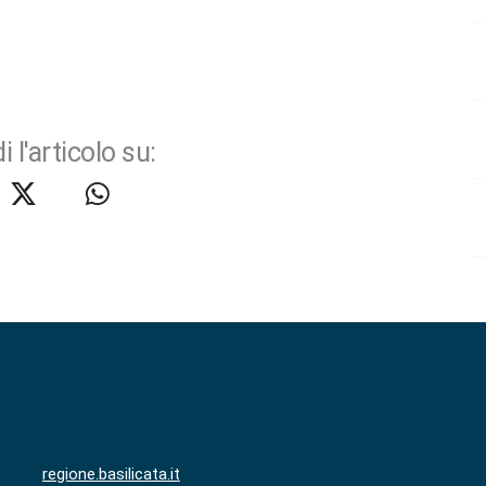
i l'articolo su:
regione.basilicata.it