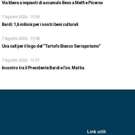
Via libera a impianti di accumulo Bess a Melfi e Picerno
7 Agosto 2026 - 15:59
Bardi: 1,6 milioni per i nostri beni culturali
7 Agosto 2026 - 13:58
Una call per il logo del “Tartufo Bianco Serrapotamo”
7 Agosto 2026 - 13:57
Incontro tra il Presidente Bardi e l’on. Mattia
Link utili