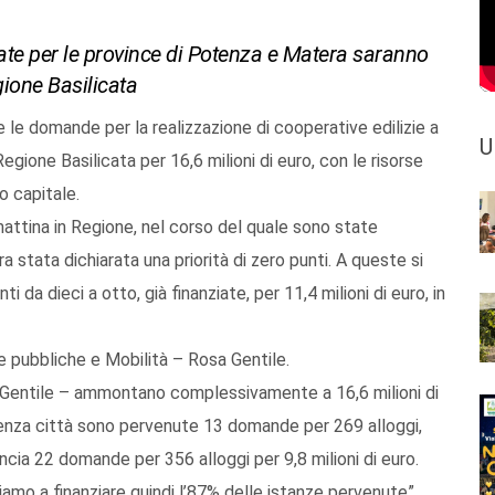
iate per le province di Potenza e Matera saranno
gione Basilicata
e domande per la realizzazione di cooperative edilizie a
U
gione Basilicata per 16,6 milioni di euro, con le risorse
o capitale.
attina in Regione, nel corso del quale sono state
 stata dichiarata una priorità di zero punti. A queste si
da dieci a otto, già finanziate, per 11,4 milioni di euro, in
e pubbliche e Mobilità – Rosa Gentile.
e Gentile – ammontano complessivamente a 16,6 milioni di
Potenza città sono pervenute 13 domande per 269 alloggi,
vincia 22 domande per 356 alloggi per 9,8 milioni di euro.
ciamo a finanziare quindi l’87% delle istanze pervenute”.