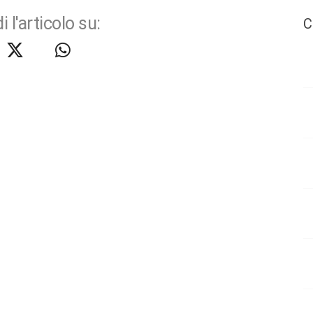
i l'articolo su:
C