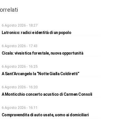
orrelati
6 Agosto 2026 - 18:27
Latronico: radici e identità di un popolo
6 Agosto 2026 - 17:43
Cicala: vivaistica forestale, nuova opportunità
6 Agosto 2026 - 16:25
A Sant’Arcangelo la “Notte Gialla Coldiretti”
6 Agosto 2026 - 16:20
A Monticchio concerto acustico di Carmen Consoli
6 Agosto 2026 - 16:11
Compravendita di auto usate, uomo ai domiciliari