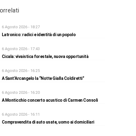
orrelati
6 Agosto 2026 - 18:27
Latronico: radici e identità di un popolo
6 Agosto 2026 - 17:43
Cicala: vivaistica forestale, nuova opportunità
6 Agosto 2026 - 16:25
A Sant’Arcangelo la “Notte Gialla Coldiretti”
6 Agosto 2026 - 16:20
A Monticchio concerto acustico di Carmen Consoli
6 Agosto 2026 - 16:11
Compravendita di auto usate, uomo ai domiciliari