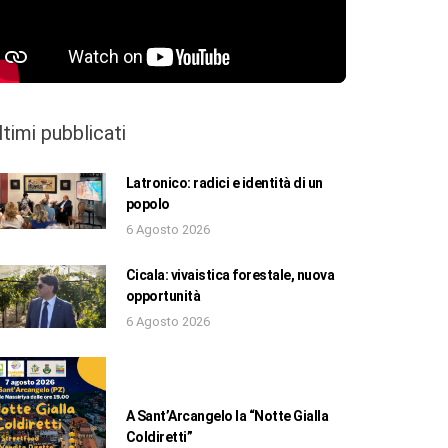
ltimi pubblicati
Latronico: radici e identità di un
popolo
6 Agosto 2026
Cicala: vivaistica forestale, nuova
opportunità
6 Agosto 2026
A Sant’Arcangelo la “Notte Gialla
Coldiretti”