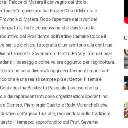
tel Palace di Matera il convegno dal titolo
erritoriale”organizzato dal Rotary Club di Matera e
Provincia di Matera. Dopo l’apertura dei lavori del
idenziato la forte connessione che esiste tra la
introduttivo del Presidente dell’Ordine Carmine Cocca il
U
sia la più chiara fotografia di un territorio alla continua
i Gianni Lanzilotti, Governatore Eletto Rotary International
rdanti il paesaggio come valore aggiunto per l’agricoltura.
l territorio sono diventati oggi dei riferimenti importanti
ico che è una realtà sempre più evidente. Il tema è
Confindustria Basilicata Pasquale Lorusso che ha
o e dai rappresentanti delle organizzazioni operanti nel
are Carriero, Piergiorgio Quarto e Rudy Maranchelli che
 destino dell’agricoltura che, radicandosi nelle tradizioni,
questo il tema poi approfondito dal Prof. Severino