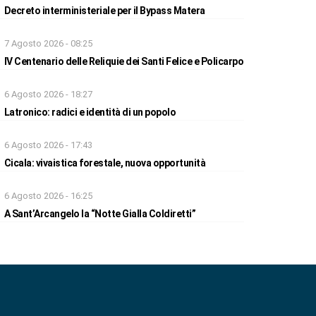
Decreto interministeriale per il Bypass Matera
7 Agosto 2026 - 08:25
IV Centenario delle Reliquie dei Santi Felice e Policarpo
6 Agosto 2026 - 18:27
Latronico: radici e identità di un popolo
6 Agosto 2026 - 17:43
Cicala: vivaistica forestale, nuova opportunità
6 Agosto 2026 - 16:25
A Sant’Arcangelo la “Notte Gialla Coldiretti”