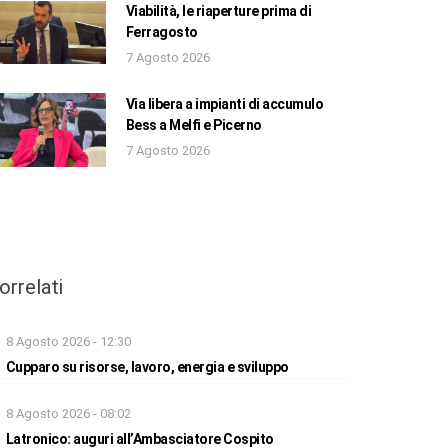
Viabilità, le riaperture prima di
Ferragosto
7 Agosto 2026
Via libera a impianti di accumulo
Bess a Melfi e Picerno
7 Agosto 2026
orrelati
8 Agosto 2026 - 12:30
Cupparo su risorse, lavoro, energia e sviluppo
8 Agosto 2026 - 08:02
Latronico: auguri all’Ambasciatore Cospito