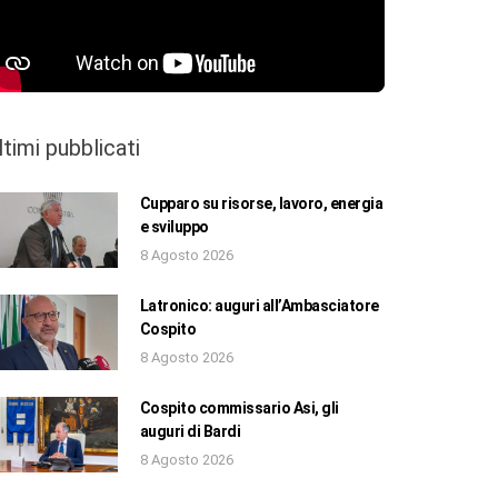
ltimi pubblicati
Cupparo su risorse, lavoro, energia
e sviluppo
8 Agosto 2026
Latronico: auguri all’Ambasciatore
Cospito
8 Agosto 2026
Cospito commissario Asi, gli
auguri di Bardi
8 Agosto 2026