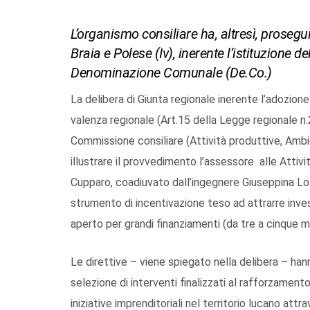
L’organismo consiliare ha, altresì, proseguit
Braia e Polese (Iv), inerente l’istituzione 
Denominazione Comunale (De.Co.)
La delibera di Giunta regionale inerente l’adozione
valenza regionale (Art.15 della Legge regionale n.2
Commissione consiliare (Attività produttive, Ambie
illustrare il provvedimento l’assessore alle Atti
Cupparo, coadiuvato dall’ingegnere Giuseppina Lo 
strumento di incentivazione teso ad attrarre inves
aperto per grandi finanziamenti (da tre a cinque mil
Le direttive – viene spiegato nella delibera – han
selezione di interventi finalizzati al rafforzament
iniziative imprenditoriali nel territorio lucano att