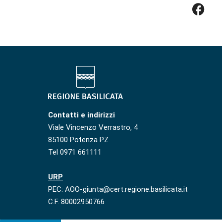
Contatti e indirizzi
Viale Vincenzo Verrastro, 4
85100 Potenza PZ
Tel 0971 661111
URP
PEC: AOO-giunta@cert.regione.basilicata.it
C.F. 80002950766