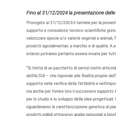
Fino al 31/12/2024 la presentazione delle
Prorogato al 31/12/2024 il termine per la presenta
supporto e consulenze tecnico-scientifiche gratui
valorizzare specie e/o varietà vegetali e animali, 
prodotti agroalimentari, a marchio e di qualità. A s
istanze potranno pertanto essere inviate per tutto
“Si tratta di un pacchetto di servizi molto artic
dell’ALSIA – che risponde alle finalità proprie del
supporto nella verifica della fattibilità e nell’imp
ma anche per fornire loro il successivo supporto 
per lo studio e lo sviluppo delle idee progettuali. I
riguarderanno la caratterizzazione genetica di piant
prodotti edibili attraverso analisi sensoriali e bi