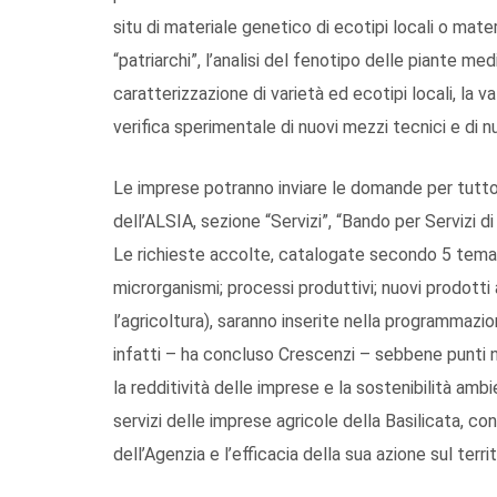
situ di materiale genetico di ecotipi locali o materi
“patriarchi”, l’analisi del fenotipo delle piante me
caratterizzazione di varietà ed ecotipi locali, la v
verifica sperimentale di nuovi mezzi tecnici e di 
Le imprese potranno inviare le domande per tutto i
dell’ALSIA, sezione “Servizi”, “Bando per Servizi d
Le richieste accolte, catalogate secondo 5 temati
microrganismi; processi produttivi; nuovi prodotti
l’agricoltura), saranno inserite nella programmazion
infatti – ha concluso Crescenzi – sebbene punti n
la redditività delle imprese e la sostenibilità amb
servizi delle imprese agricole della Basilicata, 
dell’Agenzia e l’efficacia della sua azione sul terri