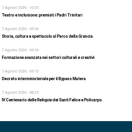
7 Agosto 2026 - 10:35
Teatro e inclusione: premiati i Padri Trinitari
7 Agosto 2026 - 09:36
Storia, cultura e spettacolo al Parco della Grancia
7 Agosto 2026 - 09:36
Formazione avanzata nei settori culturali e creativi
7 Agosto 2026 - 09:10
Decreto interministeriale per il Bypass Matera
7 Agosto 2026 - 08:25
IV Centenario delle Reliquie dei Santi Felice e Policarpo