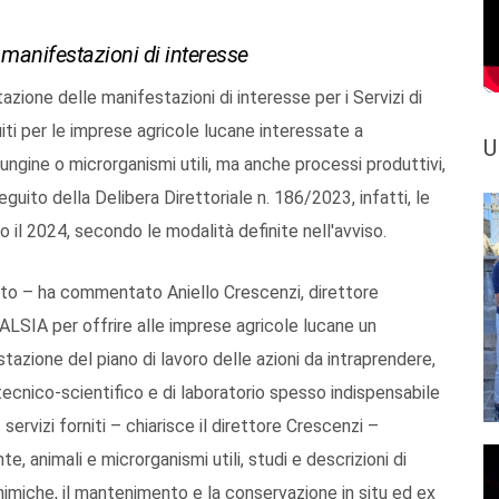
 manifestazioni di interesse
zione delle manifestazioni di interesse per i Servizi di
ti per le imprese agricole lucane interessate a
U
fungine o microrganismi utili, ma anche processi produttivi,
eguito della Delibera Direttoriale n. 186/2023, infatti, le
 il 2024, secondo le modalità definite nell'avviso.
olato – ha commentato Aniello Crescenzi, direttore
l’ALSIA per offrire alle imprese agricole lucane un
ostazione del piano di lavoro delle azioni da intraprendere,
tecnico-scientifico e di laboratorio spesso indispensabile
 servizi forniti – chiarisce il direttore Crescenzi –
e, animali e microrganismi utili, studi e descrizioni di
ochimiche, il mantenimento e la conservazione in situ ed ex