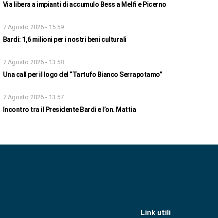
Via libera a impianti di accumulo Bess a Melfi e Picerno
7 Agosto 2026 - 15:59
Bardi: 1,6 milioni per i nostri beni culturali
7 Agosto 2026 - 13:58
Una call per il logo del “Tartufo Bianco Serrapotamo”
7 Agosto 2026 - 13:57
Incontro tra il Presidente Bardi e l’on. Mattia
Link utili