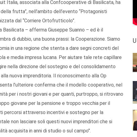
 Italia, associata alla Confcooperative di Basilicata, ha
della frutta”, nell’ambito dell’evento “Protagonisti
anizzata dal “Corriere Ortofrutticolo”.
a Basilicata – afferma Giuseppe Suanno – ed è il
ombra di dubbio, una buona prassi: la Cooperazione. Siamo
U
omia in una regione che stenta a dare segni concreti del
la e media impresa lucana. Per aiutare tale rete capillare
gire nella direzione del sostegno e del consolidamento
o alla nuova imprenditoria. Il riconoscimento alla Op
enta l’ulteriore conferma che il modello cooperativo, nel
à per i nostri giovani e per quanti, purtroppo, si ritrovano
roppo giovane per la pensione e troppo vecchia per il
i percorsi attraverso incentivi e sostegno per la
ale non lasciare soli questi nuovi imprenditori che si
tà acquisita in anni di studio o sul campo".