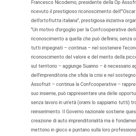
Francesco Nicodemo, presidente della Op Assofruit
ricevuto il prestigioso riconoscimento dell’”Oscar 
dell’ortofrutta italiana”, prestigiosa iniziativa org
"Un motivo d’orgoglio per la Confcooperative dell
riconoscimento a quella che può definirsi, senza 
tutti impegnati – continua – nel sostenere l’econ
riconoscimento del valore e del merito della picco
sul territorio – aggiunge Suanno – è necessario a
dell’imprenditoria che sfida la crisi e nel sostegn
Assofruit – continua la Confcooperative – rappres
suo insieme, può rappresentare una delle opportunit
senza lavoro in un’età (orami lo sappiamo tutti) t
reinserimento. Il Governo nazionale sostiene quest
creazione di auto imprenditorialità ma è fondament
mettono in gioco e puntano sulla loro professionali