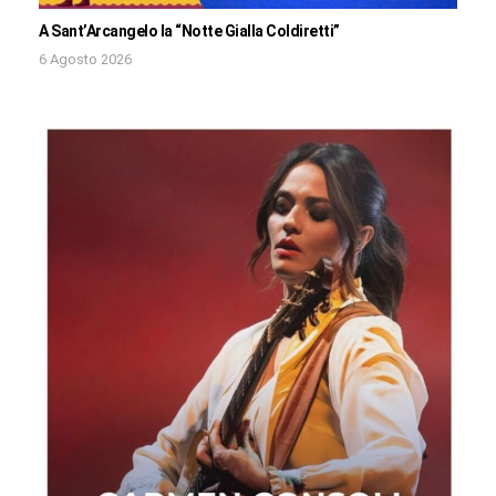
A Sant’Arcangelo la “Notte Gialla Coldiretti”
6 Agosto 2026