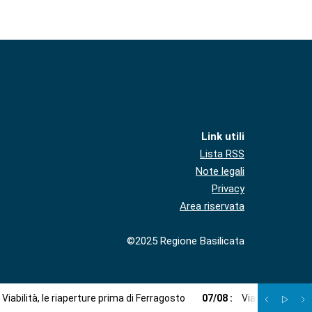
Link utili
Lista RSS
Note legali
Privacy
Area riservata
©2025 Regione Basilicata
Viabilità, le riaperture prima di Ferragosto
07
/
08
:
Via libera a imp