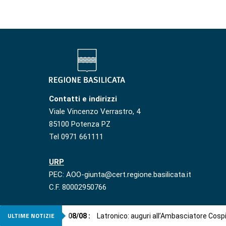
Contatti e indirizzi
Viale Vincenzo Verrastro, 4
85100 Potenza PZ
Tel 0971 661111
URP
PEC: AOO-giunta@cert.regione.basilicata.it
C.F. 80002950766
ULTIME NOTIZIE
08
/
08
:
Latronico: auguri all’Ambasciatore Cosp