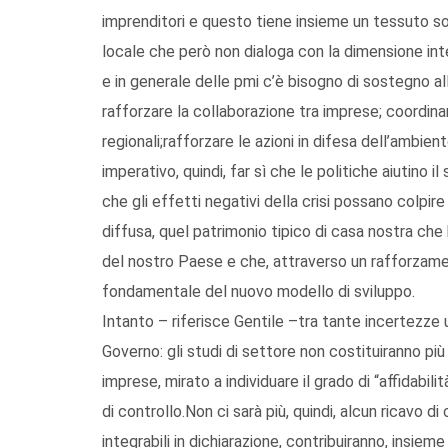
imprenditori e questo tiene insieme un tessuto so
locale che però non dialoga con la dimensione inte
e in generale delle pmi c’è bisogno di sostegno all
rafforzare la collaborazione tra imprese; coordinar
regionali;rafforzare le azioni in difesa dell’ambien
imperativo, quindi, far sì che le politiche aiutino 
che gli effetti negativi della crisi possano colpi
diffusa, quel patrimonio tipico di casa nostra che
del nostro Paese e che, attraverso un rafforzament
fondamentale del nuovo modello di sviluppo.
Intanto – riferisce Gentile –tra tante incertezze un
Governo: gli studi di settore non costituiranno p
imprese, mirato a individuare il grado di “affidabil
di controllo.Non ci sarà più, quindi, alcun ricavo di
integrabili in dichiarazione, contribuiranno, insiem