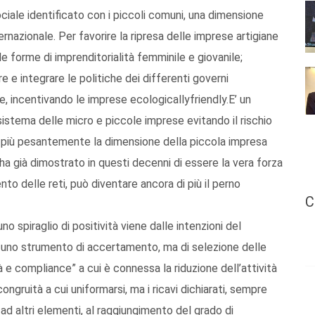
ciale identificato con i piccoli comuni, una dimensione
rnazionale. Per favorire la ripresa delle imprese artigiane
e forme di imprenditorialità femminile e giovanile;
e e integrare le politiche dei differenti governi
te, incentivando le imprese ecologicallyfriendly.E’ un
il sistema delle micro e piccole imprese evitando il rischio
re più pesantemente la dimensione della piccola impresa
 ha già dimostrato in questi decenni di essere la vera forza
o delle reti, può diventare ancora di più il perno
C
o spiraglio di positività viene dalle intenzioni del
iù uno strumento di accertamento, ma di selezione delle
ità e compliance” a cui è connessa la riduzione dell’attività
 congruità a cui uniformarsi, ma i ricavi dichiarati, sempre
e ad altri elementi, al raggiungimento del grado di