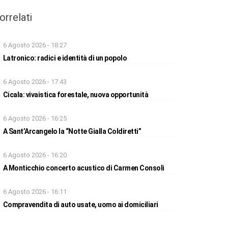
orrelati
6 Agosto 2026 - 18:27
Latronico: radici e identità di un popolo
6 Agosto 2026 - 17:43
Cicala: vivaistica forestale, nuova opportunità
6 Agosto 2026 - 16:25
A Sant’Arcangelo la “Notte Gialla Coldiretti”
6 Agosto 2026 - 16:20
A Monticchio concerto acustico di Carmen Consoli
6 Agosto 2026 - 16:11
Compravendita di auto usate, uomo ai domiciliari