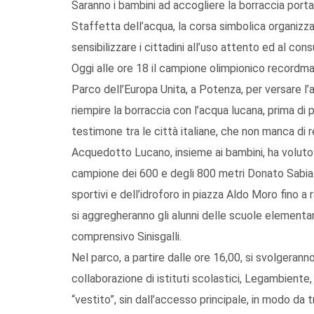
Saranno i bambini ad accogliere la borraccia porta
Staffetta dell’acqua, la corsa simbolica organizzat
sensibilizzare i cittadini all’uso attento ed al c
Oggi alle ore 18 il campione olimpionico recordman
Parco dell’Europa Unita, a Potenza, per versare l
riempire la borraccia con l’acqua lucana, prima di
testimone tra le città italiane, che non manca di r
Acquedotto Lucano, insieme ai bambini, ha voluto co
campione dei 600 e degli 800 metri Donato Sabia. 
sportivi e dell’idroforo in piazza Aldo Moro fino a
si aggregheranno gli alunni delle scuole elementar
comprensivo Sinisgalli.
Nel parco, a partire dalle ore 16,00, si svolgerann
collaborazione di istituti scolastici, Legambiente, 
“vestito”, sin dall’accesso principale, in modo da t