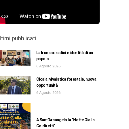
ltimi pubblicati
Latronico: radici e identità di un
popolo
6 Agosto 2026
Cicala: vivaistica forestale, nuova
opportunità
6 Agosto 2026
A Sant’Arcangelo la “Notte Gialla
Coldiretti”