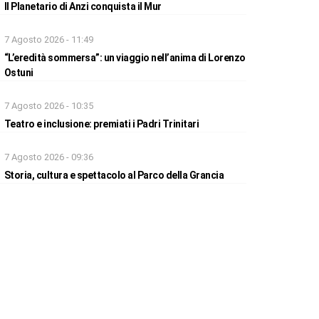
Il Planetario di Anzi conquista il Mur
7 Agosto 2026 - 11:49
“L’eredità sommersa”: un viaggio nell’anima di Lorenzo
Ostuni
7 Agosto 2026 - 10:35
Teatro e inclusione: premiati i Padri Trinitari
7 Agosto 2026 - 09:36
Storia, cultura e spettacolo al Parco della Grancia