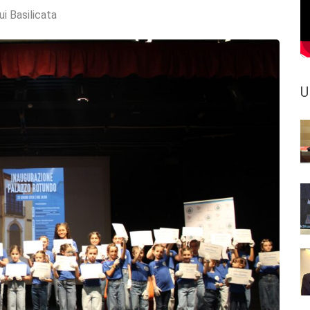
ui Basilicata
U