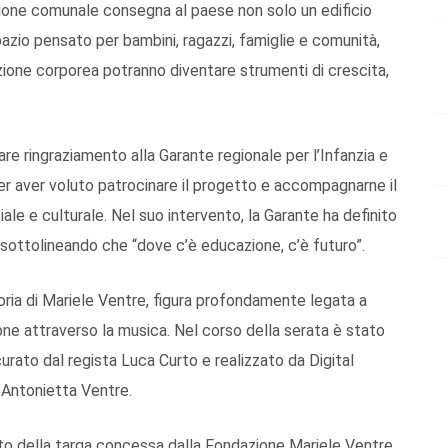
zione comunale consegna al paese non solo un edificio
azio pensato per bambini, ragazzi, famiglie e comunità,
zione corporea potranno diventare strumenti di crescita,
are ringraziamento alla Garante regionale per l’Infanzia e
per aver voluto patrocinare il progetto e accompagnarne il
ale e culturale. Nel suo intervento, la Garante ha definito
i”, sottolineando che “dove c’è educazione, c’è futuro”.
ria di Mariele Ventre, figura profondamente legata a
ne attraverso la musica. Nel corso della serata è stato
urato dal regista Luca Curto e realizzato da Digital
a Antonietta Ventre.
to della targa concessa dalla Fondazione Mariele Ventre,