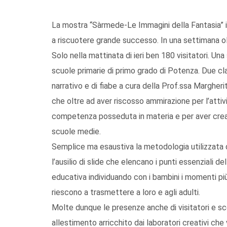
La mostra “Sàrmede-Le Immagini della Fantasia” in
a riscuotere grande successo. In una settimana olt
Solo nella mattinata di ieri ben 180 visitatori. U
scuole primarie di primo grado di Potenza. Due cla
narrativo e di fiabe a cura della Prof.ssa Margher
che oltre ad aver riscosso ammirazione per l’atti
competenza posseduta in materia e per aver creato
scuole medie.
Semplice ma esaustiva la metodologia utilizzata da
l’ausilio di slide che elencano i punti essenziali d
educativa individuando con i bambini i momenti più i
riescono a trasmettere a loro e agli adulti.
Molte dunque le presenze anche di visitatori e sco
allestimento arricchito dai laboratori creativi che v