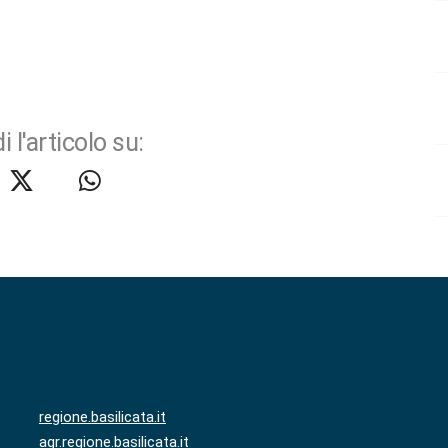
i l'articolo su:
regione.basilicata.it
agr.regione.basilicata.it