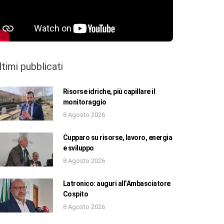
ltimi pubblicati
Risorse idriche, più capillare il
monitoraggio
8 Agosto 2026
Cupparo su risorse, lavoro, energia
e sviluppo
8 Agosto 2026
Latronico: auguri all’Ambasciatore
Cospito
8 Agosto 2026