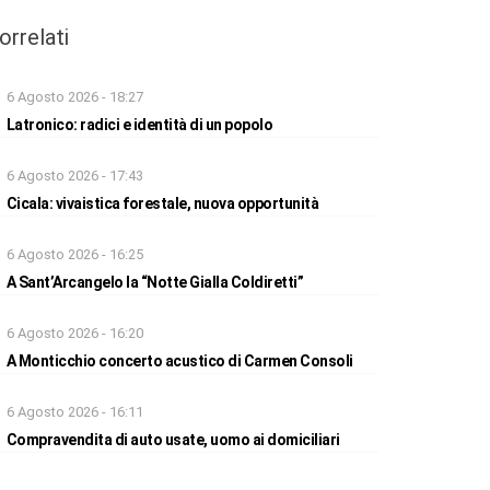
orrelati
6 Agosto 2026 - 18:27
Latronico: radici e identità di un popolo
6 Agosto 2026 - 17:43
Cicala: vivaistica forestale, nuova opportunità
6 Agosto 2026 - 16:25
A Sant’Arcangelo la “Notte Gialla Coldiretti”
6 Agosto 2026 - 16:20
A Monticchio concerto acustico di Carmen Consoli
6 Agosto 2026 - 16:11
Compravendita di auto usate, uomo ai domiciliari