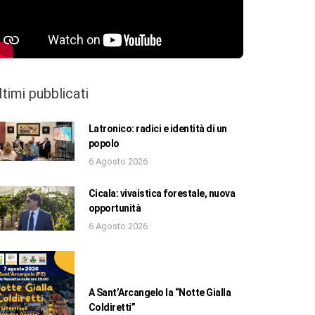
ltimi pubblicati
Latronico: radici e identità di un
popolo
6 Agosto 2026
Cicala: vivaistica forestale, nuova
opportunità
6 Agosto 2026
A Sant’Arcangelo la “Notte Gialla
Coldiretti”