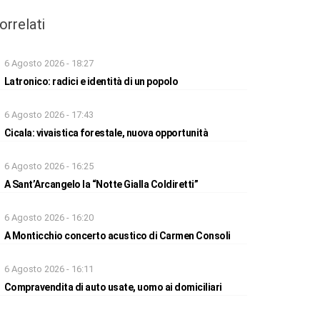
orrelati
6 Agosto 2026 - 18:27
Latronico: radici e identità di un popolo
6 Agosto 2026 - 17:43
Cicala: vivaistica forestale, nuova opportunità
6 Agosto 2026 - 16:25
A Sant’Arcangelo la “Notte Gialla Coldiretti”
6 Agosto 2026 - 16:20
A Monticchio concerto acustico di Carmen Consoli
6 Agosto 2026 - 16:11
Compravendita di auto usate, uomo ai domiciliari