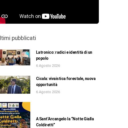
ltimi pubblicati
Latronico: radici e identità di un
popolo
6 Agosto 2026
Cicala: vivaistica forestale, nuova
opportunità
6 Agosto 2026
A Sant’Arcangelo la “Notte Gialla
Coldiretti”