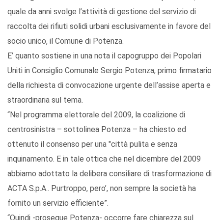
quale
da anni svolge l’attività di gestione del servizio di
raccolta dei rifiuti solidi urbani
e
sclusivamente in favore del
socio unico, il Comune di Potenza
.
E’ quanto sostiene in una nota il capogruppo dei Popolari
Uniti in Consiglio Comunale Sergio Potenza,
primo firmatario
della richiesta di convocazione urgente dell’assise
aperta e
straordinaria
sul tema.
“
N
el programma
elettorale
del 2009,
la coalizione di
centrosinistra
– sottolinea Potenza –
ha
chiesto ed
ottenuto il consenso per una "città pulita e sen
za
inquinamento. E in tale ottica che n
el dicembre del 2009
abbiamo adottato la delibera consiliare di trasformazione di
ACTA S.p.A.
. Purtroppo, pero’, non sempre la società ha
fornito un servizio efficiente
”.
“Quindi -prosegue Potenza- occorre
fare chiarezza sul