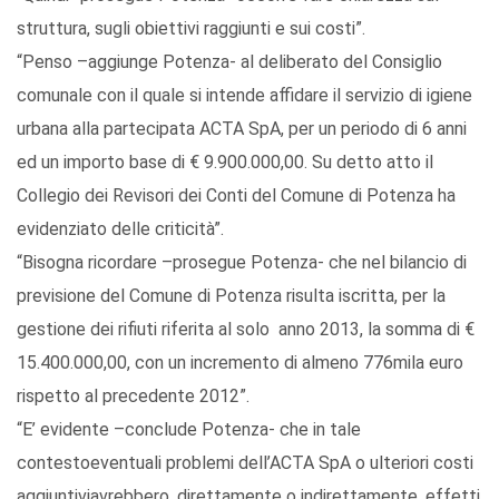
struttura, sugli obiettivi raggiunti e
sui
costi
”.
“
Penso –aggiunge Potenza-
al deliberato del Consiglio
comunale con il quale si intende affidare il servizio di igiene
urbana alla partecipata ACTA SpA, per
un periodo di 6 anni
ed un importo base di € 9.900.000,00
. Su detto atto
il
Collegio dei Revisori dei Conti del Comune di Potenza ha
evidenziato delle
criticità”
.
“Bisogna ricordare –prosegue Potenza-
che nel bilancio di
previsio
ne del Comune di Potenza
risult
a iscritta, per la
gestione dei rifiuti riferita al solo anno 2013, la
somma di €
15.400.000,00, con un incremento di almeno 776mila e
uro
rispetto al precedente 2012”.
“E’ evidente –conclude Potenza-
che
in tale
contesto
eventuali problemi dell’ACT
A SpA
o ulteriori costi
aggiuntivi
avrebbero, direttamente o indirettamente, effett
i