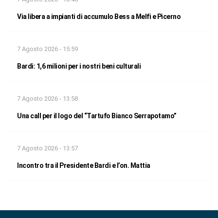
Via libera a impianti di accumulo Bess a Melfi e Picerno
7 Agosto 2026 - 15:59
Bardi: 1,6 milioni per i nostri beni culturali
7 Agosto 2026 - 13:58
Una call per il logo del “Tartufo Bianco Serrapotamo”
7 Agosto 2026 - 13:57
Incontro tra il Presidente Bardi e l’on. Mattia