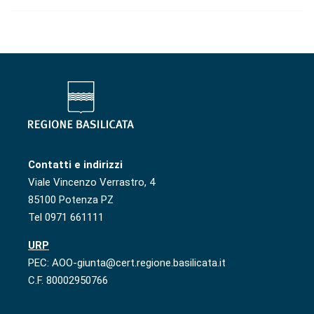
Contatti e indirizzi
Viale Vincenzo Verrastro, 4
85100 Potenza PZ
Tel 0971 661111
URP
PEC: AOO-giunta@cert.regione.basilicata.it
C.F. 80002950766