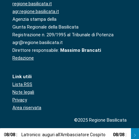
regione.basilicata.it
agr.regione.basilicata.it
Agenzia stampa della
Giunta Regionale della Basilicata
Registrazione n. 209/1995 al Tribunale di Potenza
agr@regione.basilicata.it
Direttore responsabile:
Massimo Brancati
Redazione
Link utili
Lista RSS
Note legali
Privacy
Area riservata
©2025 Regione Basilicata
08
/
08
:
Latronico: auguri all’Ambasciatore Cospito
08
/
08
:
Cosp