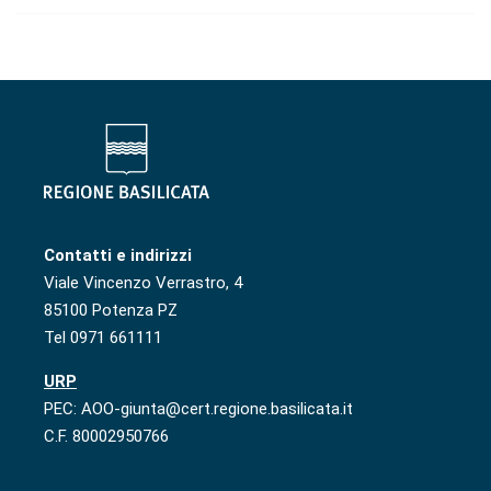
Contatti e indirizzi
Viale Vincenzo Verrastro, 4
85100 Potenza PZ
Tel 0971 661111
URP
PEC: AOO-giunta@cert.regione.basilicata.it
C.F. 80002950766