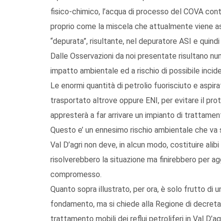
fisico-chimico, l’acqua di processo del COVA conten
proprio come la miscela che attualmente viene asp
“depurata”, risultante, nel depuratore ASI e quindi 
Dalle Osservazioni da noi presentate risultano num
impatto ambientale ed a rischio di possibile incide
Le enormi quantità di petrolio fuorisciuto e aspir
trasportato altrove oppure ENI, per evitare il pro
appresterà a far arrivare un impianto di trattamento
Questo e’ un ennesimo rischio ambientale che va 
Val D’agri non deve, in alcun modo, costituire alib
risolverebbero la situazione ma finirebbero per ag
compromesso.
Quanto sopra illustrato, per ora, è solo frutto di
fondamento, ma si chiede alla Regione di decretar
trattamento mobili dei reflui petroliferi in Val D’ag