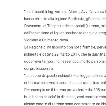
"I sottoscritti Ing. Antonio Alberti, Avv.. Giovann
hanno chiesto alla regione Basilicata, già prima d
Documenti di Trasporto dei materiali (terreno, mis
dall’aspirazione di liquido inquinante (acqua e greg
Viggiano e Grumento Nova.
La Regione ci ha risposto con nota formale, perve
richiesta è datata 22 marzo 2017, che la quantit
occorreva tempo , non essendoci molto personale 
dei professionisti.
"Lo scopo di questa richiesta – si legge nella not
di tali materiali verificando che essi siano trasfer
Per esempio se il terreno proveniente dai 108 caro
in un bosco anziché in discarica, essi costituireb
alcune carote di terreno sono contaminate da idro