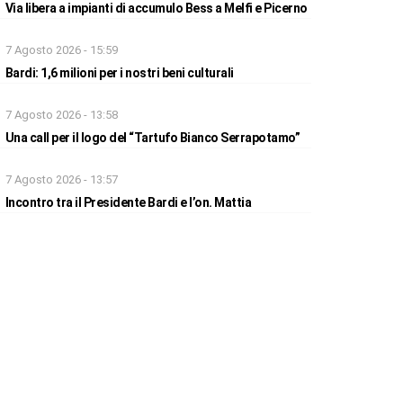
Via libera a impianti di accumulo Bess a Melfi e Picerno
7 Agosto 2026 - 15:59
Bardi: 1,6 milioni per i nostri beni culturali
7 Agosto 2026 - 13:58
Una call per il logo del “Tartufo Bianco Serrapotamo”
7 Agosto 2026 - 13:57
Incontro tra il Presidente Bardi e l’on. Mattia