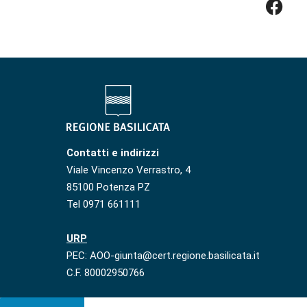
Contatti e indirizzi
Viale Vincenzo Verrastro, 4
85100 Potenza PZ
Tel 0971 661111
URP
PEC: AOO-giunta@cert.regione.basilicata.it
C.F. 80002950766