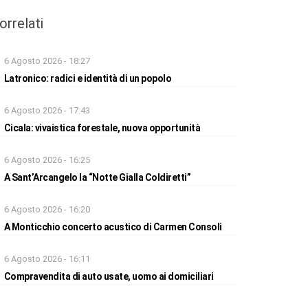
orrelati
6 Agosto 2026 - 18:27
Latronico: radici e identità di un popolo
6 Agosto 2026 - 17:43
Cicala: vivaistica forestale, nuova opportunità
6 Agosto 2026 - 16:25
A Sant’Arcangelo la “Notte Gialla Coldiretti”
6 Agosto 2026 - 16:20
A Monticchio concerto acustico di Carmen Consoli
6 Agosto 2026 - 16:11
Compravendita di auto usate, uomo ai domiciliari