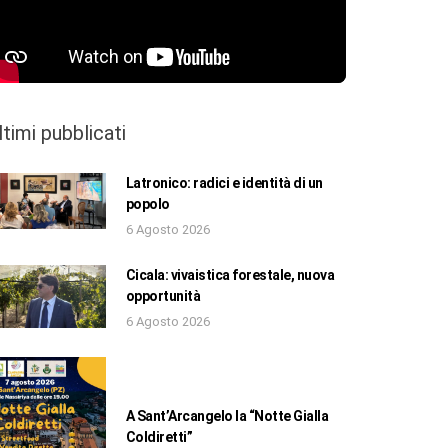
ltimi pubblicati
Latronico: radici e identità di un
popolo
6 Agosto 2026
Cicala: vivaistica forestale, nuova
opportunità
6 Agosto 2026
A Sant’Arcangelo la “Notte Gialla
Coldiretti”