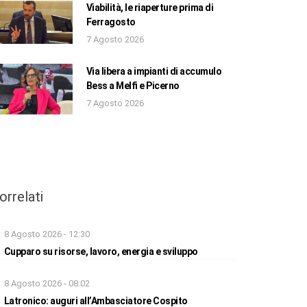
Viabilità, le riaperture prima di
Ferragosto
7 Agosto 2026
Via libera a impianti di accumulo
Bess a Melfi e Picerno
7 Agosto 2026
orrelati
8 Agosto 2026 - 12:30
Cupparo su risorse, lavoro, energia e sviluppo
8 Agosto 2026 - 08:02
Latronico: auguri all’Ambasciatore Cospito