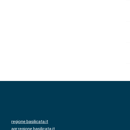
regione.basilicata.it
agr.regione.basilicata.it