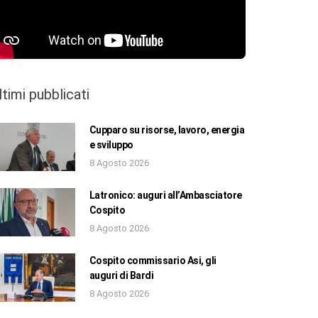
ltimi pubblicati
Cupparo su risorse, lavoro, energia
e sviluppo
8 Agosto 2026
Latronico: auguri all’Ambasciatore
Cospito
8 Agosto 2026
Cospito commissario Asi, gli
auguri di Bardi
8 Agosto 2026