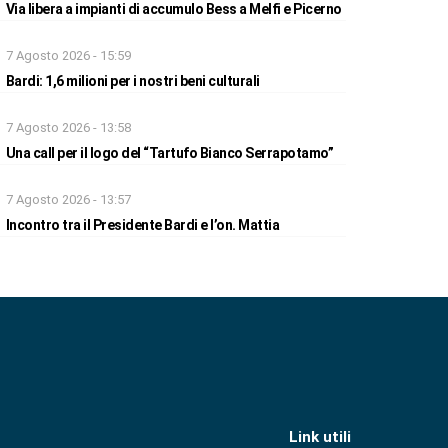
Via libera a impianti di accumulo Bess a Melfi e Picerno
7 Agosto 2026 - 15:59
Bardi: 1,6 milioni per i nostri beni culturali
7 Agosto 2026 - 13:58
Una call per il logo del “Tartufo Bianco Serrapotamo”
7 Agosto 2026 - 13:57
Incontro tra il Presidente Bardi e l’on. Mattia
Link utili