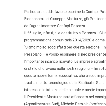
Particolare soddisfazione esprime la Confapi Pote
Bioeconomia di Giuseppe Masturzo, già Presidente 
dell’Agroalimentare Confapi Potenza.
Il 25 luglio, infatti, si è costituito a Potenza il 
programmazione comunitaria 2014/2020 e come in
“Siamo molto soddisfatti per questa elezione – h
Pessolano – e voglio esprimere al neo presidente M
l’importante incarico ricevuto. Le imprese agroali
di stallo che vivono nella nostra regione – ha so
questo nuova forma associativa, che unisce imprend
trasferimento tecnologico della Basilicata. Sono c
interessi e le istanze delle piccole e medie impre
Il Presidente Masturzo sarà affiancato nel consigl
(Agroalimentare Sud), Michele Perniola (professor