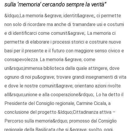
sulla ‘memoria’ cercando sempre la verità”
&ldquo;La memoria &egrave; identit&agrave;, ci permette
non solo di ricordare ma anche di tramandare usi e costumi
e di identificarci come comunit&agrave;. La memoria ci
permette di elaborare i processi storici e costruire nuove
basi per il presente e il futuro con maggiore senso civico e
consapevolezza. La memoria &egrave; come
un&rsquo;immensa biblioteca dalla quale attingere, dove
ognuno di noi pu&ograve; trovare grandi insegnamenti di vita
e dove le nostre comunit&agrave; orientano azioni rivolte
all&rsquo;unione e alla cooperazione&rdquo;. Lo ha detto il
Presidente del Consiglio regionale, Carmine Cicala, a
conclusione del progetto &ldquo;Cittadinanza attiva –
Percorso sulla memoria&rdquo; promosso dal Consiglio
regionale della Basilicata che si &egrave; svolto, oggi,