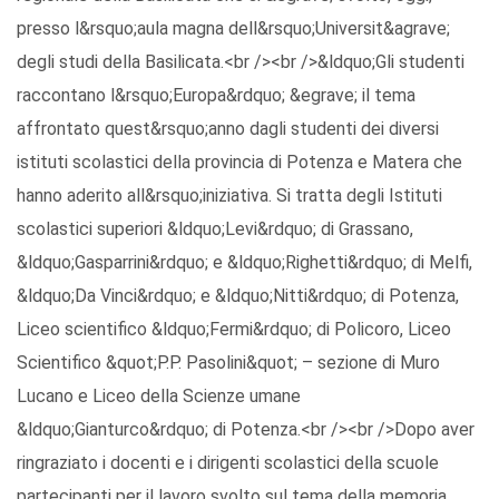
presso l&rsquo;aula magna dell&rsquo;Universit&agrave;
degli studi della Basilicata.<br /><br />&ldquo;Gli studenti
raccontano l&rsquo;Europa&rdquo; &egrave; il tema
affrontato quest&rsquo;anno dagli studenti dei diversi
istituti scolastici della provincia di Potenza e Matera che
hanno aderito all&rsquo;iniziativa. Si tratta degli Istituti
scolastici superiori &ldquo;Levi&rdquo; di Grassano,
&ldquo;Gasparrini&rdquo; e &ldquo;Righetti&rdquo; di Melfi,
&ldquo;Da Vinci&rdquo; e &ldquo;Nitti&rdquo; di Potenza,
Liceo scientifico &ldquo;Fermi&rdquo; di Policoro, Liceo
Scientifico &quot;P.P. Pasolini&quot; – sezione di Muro
Lucano e Liceo della Scienze umane
&ldquo;Gianturco&rdquo; di Potenza.<br /><br />Dopo aver
ringraziato i docenti e i dirigenti scolastici della scuole
partecipanti per il lavoro svolto sul tema della memoria