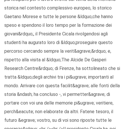
storica nel contesto complessivo europeo, lo storico
Gaetano Morese e tutte le persone &ldquo;che hanno
speso e spendono il loro tempo per la formazione dei
giovani&rdquo;, il Presidente Cicala rivolgendosi agli
studenti ha augurato loro di &ldquo;proseguire questo
percorso cercando sempre la verit&agrave;&rdquo; e,
rispetto alla visita al &ldquo;The Alcide De Gasperi
Research Centre&rdquo; di Firenze, ha sottolineato che si
tratta &ldquo;degli archivi tra i pi&ugrave; importanti al
mondo. Arrivare con questa facilit&agrave; alle fonti della
storia &ndash; ha concluso -, vi permetter&agrave; di
portare con voi una delle memorie pi&ugrave; veritiere,
perch&eacute; non elaborate da altri. Fatene tesoro, il
futuro &egrave; vostro, su di voi sono riposte tutte le
speranze&rdquo;.<br /><br />Il presidente Cicala ha, poi,