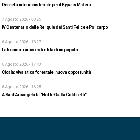
Decreto interministeriale per il Bypass Matera
7 Agosto 2026 - 08:25
IV Centenario delle Reliquie dei Santi Felice e Policarpo
6 Agosto 2026 - 18:27
Latronico: radici e identità di un popolo
6 Agosto 2026 - 17:43
Cicala: vivaistica forestale, nuova opportunità
6 Agosto 2026 - 16:25
A Sant’Arcangelo la “Notte Gialla Coldiretti”