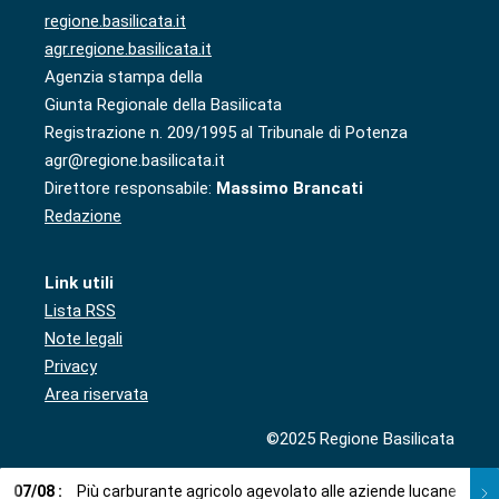
regione.basilicata.it
agr.regione.basilicata.it
Agenzia stampa della
Giunta Regionale della Basilicata
Registrazione n. 209/1995 al Tribunale di Potenza
agr@regione.basilicata.it
Direttore responsabile:
Massimo Brancati
Redazione
Link utili
Lista RSS
Note legali
Privacy
Area riservata
©2025 Regione Basilicata
07
/
08
:
Più carburante agricolo agevolato alle aziende lucane
0