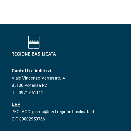
Contatti e indirizzi
Viale Vincenzo Verrastro, 4
85100 Potenza PZ
Tel 0971 661111
URP
PEC: AOO-giunta@cert.regione.basilicata.it
C.F. 80002950766