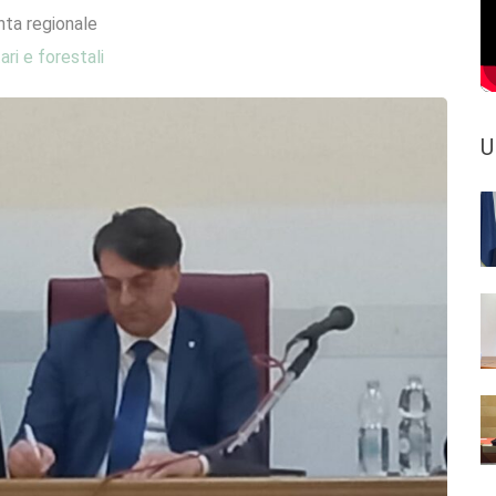
nta regionale
ari e forestali
U