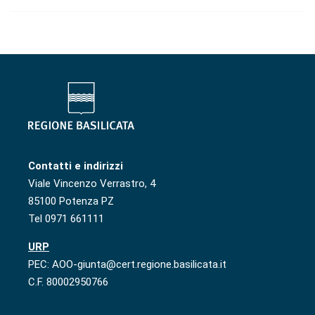
Contatti e indirizzi
Viale Vincenzo Verrastro, 4
85100 Potenza PZ
Tel 0971 661111
URP
PEC: AOO-giunta@cert.regione.basilicata.it
C.F. 80002950766