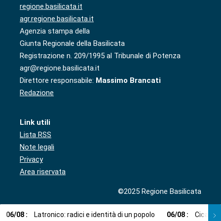
regione.basilicata.it
agr.regione.basilicata.it
Agenzia stampa della
Giunta Regionale della Basilicata
Registrazione n. 209/1995 al Tribunale di Potenza
agr@regione.basilicata.it
Direttore responsabile:
Massimo Brancati
Redazione
Link utili
Lista RSS
Note legali
Privacy
Area riservata
©2025 Regione Basilicata
06
/
08
:
Latronico: radici e identità di un popolo
06
/
08
:
Cicala: 