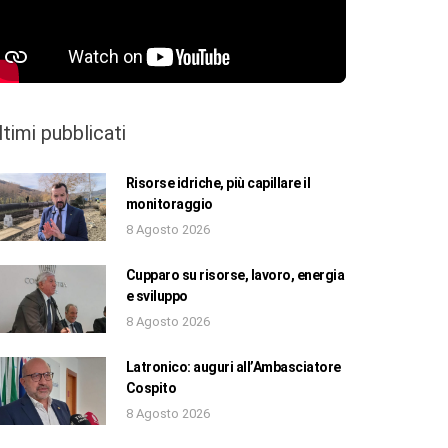
ltimi pubblicati
Risorse idriche, più capillare il
monitoraggio
8 Agosto 2026
Cupparo su risorse, lavoro, energia
e sviluppo
8 Agosto 2026
Latronico: auguri all’Ambasciatore
Cospito
8 Agosto 2026