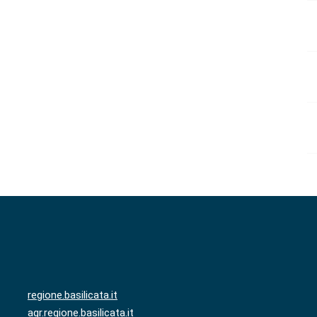
regione.basilicata.it
agr.regione.basilicata.it