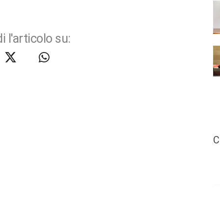
i l'articolo su:
C