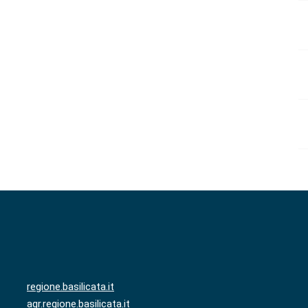
regione.basilicata.it
agr.regione.basilicata.it