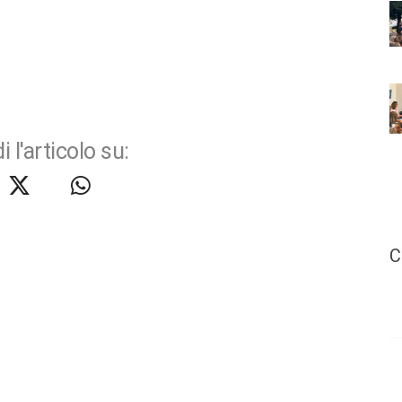
i l'articolo su:
C