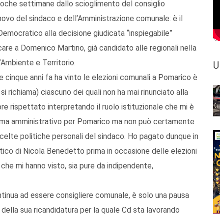
 poche settimane dallo scioglimento del consiglio
nnovo del sindaco e dell’Amministrazione comunale: è il
emocratico alla decisione giudicata “inspiegabile”
are a Domenico Martino, già candidato alle regionali nella
’Ambiente e Territorio.
U
he cinque anni fa ha vinto le elezioni comunali a Pomarico è
e si richiama) ciascuno dei quali non ha mai rinunciato alla
e rispettato interpretando il ruolo istituzionale che mi è
amma amministrativo per Pomarico ma non può certamente
 scelte politiche personali del sindaco. Ho pagato dunque in
ico di Nicola Benedetto prima in occasione delle elezioni
i che mi hanno visto, sia pure da indipendente,
ontinua ad essere consigliere comunale, è solo una pausa
a della sua ricandidatura per la quale Cd sta lavorando