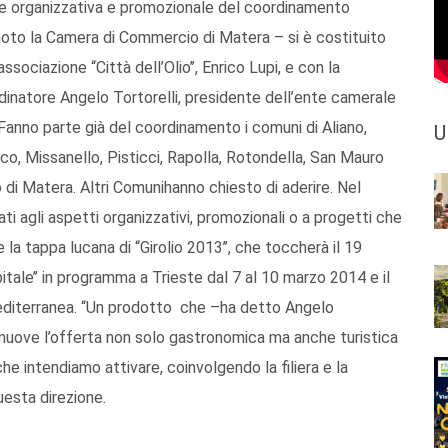
ione organizzativa e promozionale del coordinamento
 noto la Camera di Commercio di Matera – si è costituito
sociazione “Città dell’Olio’’, Enrico Lupi, e con la
dinatore Angelo Tortorelli, presidente dell’ente camerale
 Fanno parte già del coordinamento i comuni di Aliano,
U
nico, Missanello, Pisticci, Rapolla, Rotondella, San Mauro
 di Matera. Altri Comunihanno chiesto di aderire. Nel
ati agli aspetti organizzativi, promozionali o a progetti che
a tappa lucana di “Girolio 2013’’, che toccherà il 19
itale’’ in programma a Trieste dal 7 al 10 marzo 2014 e il
editerranea. “Un prodotto che –ha detto Angelo
omuove l’offerta non solo gastronomica ma anche turistica
che intendiamo attivare, coinvolgendo la filiera e la
uesta direzione.