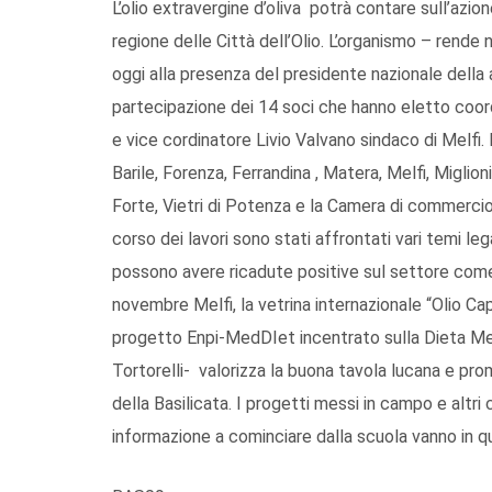
L’olio extravergine d’oliva potrà contare sull’az
regione delle Città dell’Olio. L’organismo – rende
oggi alla presenza del presidente nazionale della as
partecipazione dei 14 soci che hanno eletto coor
e vice cordinatore Livio Valvano sindaco di Melfi.
Barile, Forenza, Ferrandina , Matera, Melfi, Miglio
Forte, Vietri di Potenza e la Camera di commercio
corso dei lavori sono stati affrontati vari temi leg
possono avere ricadute positive sul settore come l
novembre Melfi, la vetrina internazionale “Olio Cap
progetto Enpi-MedDIet incentrato sulla Dieta M
Tortorelli- valorizza la buona tavola lucana e pr
della Basilicata. I progetti messi in campo e altri 
informazione a cominciare dalla scuola vanno in q