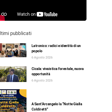
ltimi pubblicati
Latronico: radici e identità di un
popolo
6 Agosto 2026
Cicala: vivaistica forestale, nuova
opportunità
6 Agosto 2026
A Sant’Arcangelo la “Notte Gialla
Coldiretti”