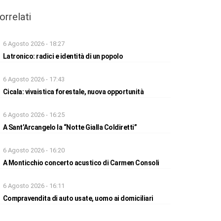
orrelati
6 Agosto 2026 - 18:27
Latronico: radici e identità di un popolo
6 Agosto 2026 - 17:43
Cicala: vivaistica forestale, nuova opportunità
6 Agosto 2026 - 16:25
A Sant’Arcangelo la “Notte Gialla Coldiretti”
6 Agosto 2026 - 16:20
A Monticchio concerto acustico di Carmen Consoli
6 Agosto 2026 - 16:11
Compravendita di auto usate, uomo ai domiciliari