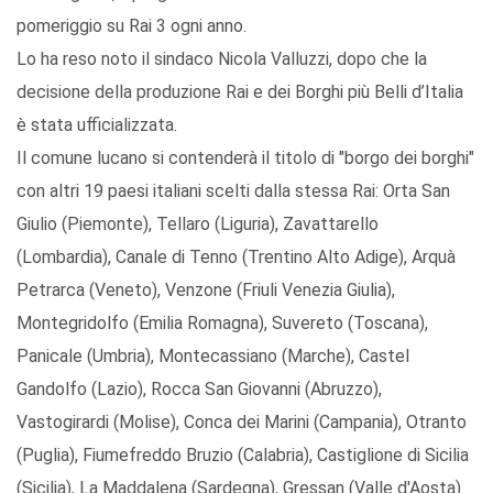
pomeriggio su Rai 3 ogni anno.
Lo ha reso noto il sindaco Nicola Valluzzi, dopo che la
decisione della produzione Rai e dei Borghi più Belli d’Italia
è stata ufficializzata.
Il comune lucano si contenderà il titolo di "borgo dei borghi"
con altri 19 paesi italiani scelti dalla stessa Rai: Orta San
Giulio (Piemonte), Tellaro (Liguria), Zavattarello
(Lombardia), Canale di Tenno (Trentino Alto Adige), Arquà
Petrarca (Veneto), Venzone (Friuli Venezia Giulia),
Montegridolfo (Emilia Romagna), Suvereto (Toscana),
Panicale (Umbria), Montecassiano (Marche), Castel
Gandolfo (Lazio), Rocca San Giovanni (Abruzzo),
Vastogirardi (Molise), Conca dei Marini (Campania), Otranto
(Puglia), Fiumefreddo Bruzio (Calabria), Castiglione di Sicilia
(Sicilia), La Maddalena (Sardegna), Gressan (Valle d'Aosta).