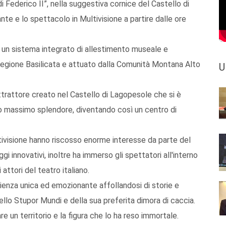
i Federico II”, nella suggestiva cornice del Castello di
te e lo spettacolo in Multivisione a partire dalle ore
a un sistema integrato di allestimento museale e
 Regione Basilicata e attuato dalla Comunità Montana Alto
U
’attrattore creato nel Castello di Lagopesole che si è
suo massimo splendore, diventando così un centro di
ultivisione hanno riscosso enorme interesse da parte del
gi innovativi, inoltre ha immerso gli spettatori all'interno
attori del teatro italiano.
rienza unica ed emozionante affollandosi di storie e
llo Stupor Mundi e della sua preferita dimora di caccia.
e un territorio e la figura che lo ha reso immortale.