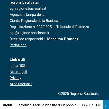
regione.basilicata.it
agr.regione.basilicata.it
Agenzia stampa della
Giunta Regionale della Basilicata
Registrazione n. 209/1995 al Tribunale di Potenza
agr@regione.basilicata.it
Direttore responsabile:
Massimo Brancati
Redazione
Link utili
Lista RSS
Note legali
Privacy
Area riservata
©2025 Regione Basilicata
06
/
08
:
Latronico: radici e identità di un popolo
06
/
08
:
Cicala: 