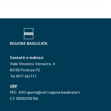
Contatti e indirizzi
Viale Vincenzo Verrastro, 4
85100 Potenza PZ
Tel 0971 661111
URP
PEC: AOO-giunta@cert.regione.basilicata.it
C.F. 80002950766