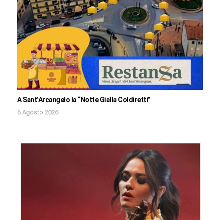
A Sant’Arcangelo la “Notte Gialla Coldiretti”
6 Agosto 2026