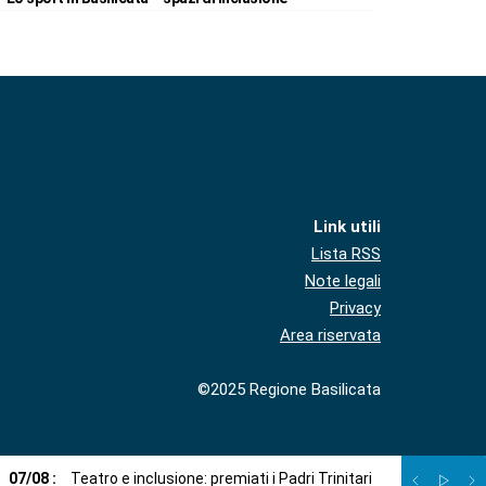
Link utili
Lista RSS
Note legali
Privacy
Area riservata
©2025 Regione Basilicata
07
/
08
:
Teatro e inclusione: premiati i Padri Trinitari
07
/
08
:
Sto