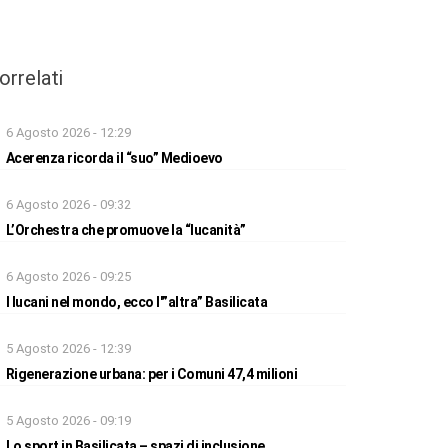
orrelati
6 Agosto 2026 - 12:29
Acerenza ricorda il “suo” Medioevo
6 Agosto 2026 - 09:32
L’Orchestra che promuove la “lucanità”
6 Agosto 2026 - 09:25
I lucani nel mondo, ecco l'”altra” Basilicata
5 Agosto 2026 - 12:39
Rigenerazione urbana: per i Comuni 47,4 milioni
5 Agosto 2026 - 09:19
Lo sport in Basilicata – spazi di inclusione