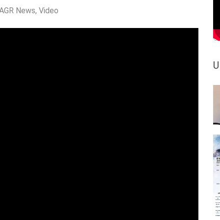
AGR News
,
Video
U