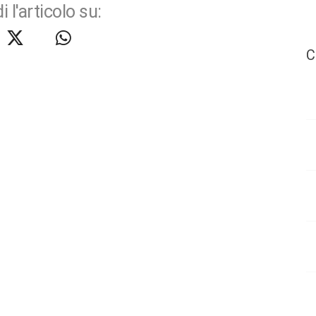
i l'articolo su:
C